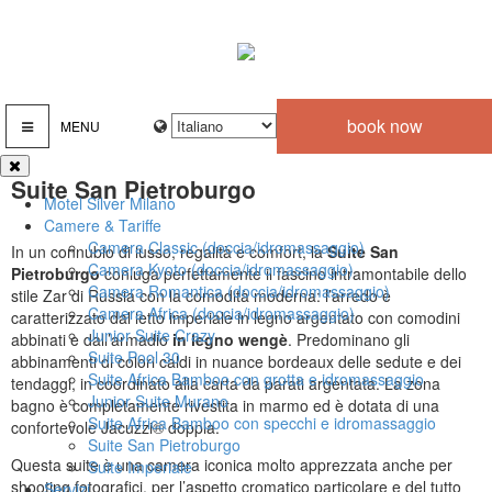
book now
MENU
Suite San Pietroburgo
Motel Silver Milano
Camere & Tariffe
Camera Classic (doccia/idromassaggio)
In un connubio di lusso, regalità e comfort, la
Suite San
Camera Kyoto (doccia/idromassaggio)
Pietroburgo
coniuga perfettamente il fascino intramontabile dello
Camera Romantica (doccia/idromassaggio)
stile Zar di Russia con la comodità moderna: l’arredo è
Camera Africa (doccia/idromassaggio)
caratterizzato dal letto imperiale in legno argentato con comodini
Junior Suite Crazy
abbinati e dall’armadio
in legno wengè
. Predominano gli
Suite Pool 30
abbinamenti di colori caldi in nuance bordeaux delle sedute e dei
Suite Africa Bamboo con grotta e idromassaggio
tendaggi, in coordinato alla carta da parati argentata. La zona
Junior Suite Murano
bagno è completamente rivestita in marmo ed è dotata di una
Suite Africa Bamboo con specchi e idromassaggio
confortevole Jacuzzi® doppia.
Suite San Pietroburgo
Questa suite è una camera iconica molto apprezzata anche per
Suite Imperiale
shooting fotografici, per l’aspetto cromatico particolare e del tutto
Servizi