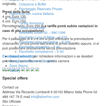
originale.
Colazione a Buffet
Parcheggio Riservato Privato
Prezzi della Suite
Ristorante con cucina Italiana
4 ore: Euro 130
Promozioni
6 ore: Euro 150
Tariffa domenica
Pernottamento: Euro 250
(La tariffa potrà subire variazioni in
Tariffa universitari
caso di alta occupazione)
Weekend under 30 – 99€/109€
Pacchetto Luna di Miele – € 370
Per il passaggio di 4 o 6 ore si può effettuare la prenotazione
Pacchetto relax romantico – € 330
chiamando un’ora prima dall’orario di arrivo stabilito oppure, ci si
Pacchetto romantico – € 40
può presentare direttamente senza prenotazione.
Pacchetto compleanno – € 60
Contattaci adesso
per richiedere informazioni o se desideri
Capodanno 2024
prenotare il pernottamento in questa camera
Accoglienza Sicura e Covid19
Dove Siamo
Gallery
Special offers
Contact us
Address
Via Riccardo Lombardi 9 20153 Milano Italia
Phone
02
489 167 79
E-mail
info@silverhm.com
Sito Ufficiale
Seguici su: